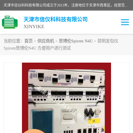
天津市信仪科科技有限公司成立于2013年，注册地位于天津市西青区。经营范围包括计算机软件、电子产品、仪器技术开发、技术转让、技术咨询、技术服务、网络工程、电子监控工程安装等；主要产品有：网络流量测试仪、Ixia XM2、XM12、XGS2、XGS12、400T、1600T、X16网络协议分析仪，Agilent N2X 等等各种型号，欢迎来电咨询。
天津市信仪科科技有限公司
XINYIKE
当前位置：
首页
>
供应商机
>
思博伦Spirent N4U
> 昆明发包仪
Spirent思博伦N4U 方便用户进行测试
思博伦Spirent C50
思博伦Spirent C1
思博伦Spirent C100
思博伦Spirent N4U
思博伦Spirent N11U
思博伦Spirent SPT-2U
思博伦600B
思博伦SPT-2000A-HS
思博伦Spirent SPT-3U
思博伦TestCenter
发包仪IXIA XGS2
思博伦Spirent SPT-9000A