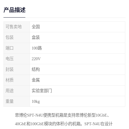
产品描述
可售卖地
全国
包装
盒装
端口
100路
电压
220V
封装
结构
材质
金属
用途
实验室部门
重量
10kg
思博伦SPT-N4U便携型机箱是支持思博伦新型10GbE、
40GbE和100GbE模块的体积小的机箱。SPT-N4U在设计