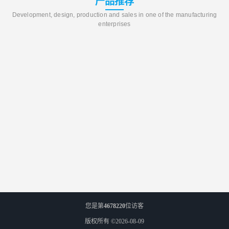
产品推荐
Development, design, production and sales in one of the manufacturing
enterprises
您是第
4678220
位访客
版权所有 ©2026-08-09