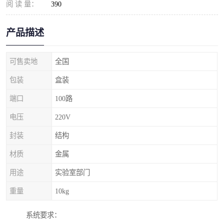
阅 读 量：
390
产品描述
可售卖地
全国
包装
盒装
端口
100路
电压
220V
封装
结构
材质
金属
用途
实验室部门
重量
10kg
系统要求：