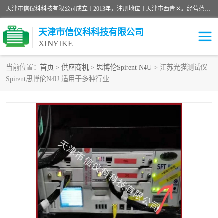
天津市信仪科科技有限公司成立于2013年，注册地位于天津市西青区。经营范围包括计算机软件、电子产品、仪器技术开发、技术转让、技术咨询、技术服务、网络工程、电子监控工程安装等；主要产品有：网络流量测试仪、Ixia XM2、XM12、XGS2、XGS12、400T、1600T、X16网络协议分析仪，Agilent N2X 等等各种型号，欢迎来电咨询。
天津市信仪科科技有限公司
XINYIKE
当前位置：
首页
>
供应商机
>
思博伦Spirent N4U
> 江苏光猫测试仪
Spirent思博伦N4U 适用于多种行业
思博伦Spirent C50
思博伦Spirent C1
思博伦Spirent C100
思博伦Spirent N4U
思博伦Spirent N11U
思博伦Spirent SPT-2U
思博伦600B
思博伦SPT-2000A-HS
思博伦Spirent SPT-3U
思博伦TestCenter
发包仪IXIA XGS2
思博伦Spirent SPT-9000A