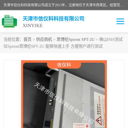
天津市信仪科科技有限公司成立于2013年，注册地位于天津市西青区。经营范围包括计算机软件、电子产品、仪器技术开发、技术转让、技术咨询、技术服务、网络工程、电子监控工程安装等；主要产品有：网络流量测试仪、Ixia XM2、XM12、XGS2、XGS12、400T、1600T、X16网络协议分析仪，Agilent N2X 等等各种型号，欢迎来电咨询。
天津市信仪科科技有限公司
XINYIKE
当前位置：
首页
>
供应商机
>
思博伦Spirent SPT-2U
> 佛山ISIS测试
仪Spirent思博伦SPT-2U 能够快速上手 方便用户进行测试
思博伦Spirent C50
思博伦Spirent C1
思博伦Spirent C100
思博伦Spirent N4U
思博伦Spirent N11U
思博伦Spirent SPT-2U
思博伦600B
思博伦SPT-2000A-HS
思博伦Spirent SPT-3U
思博伦TestCenter
发包仪IXIA XGS2
思博伦Spirent SPT-9000A