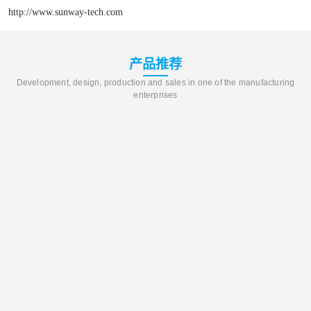
http://www.sunway-tech.com
产品推荐
Development, design, production and sales in one of the manufacturing
enterprises