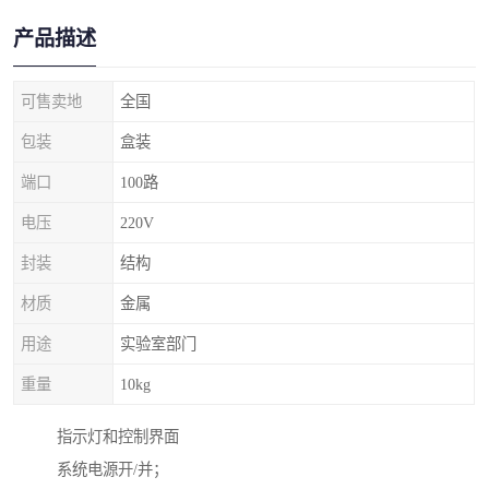
产品描述
可售卖地
全国
包装
盒装
端口
100路
电压
220V
封装
结构
材质
金属
用途
实验室部门
重量
10kg
指示灯和控制界面
系统电源开/并；