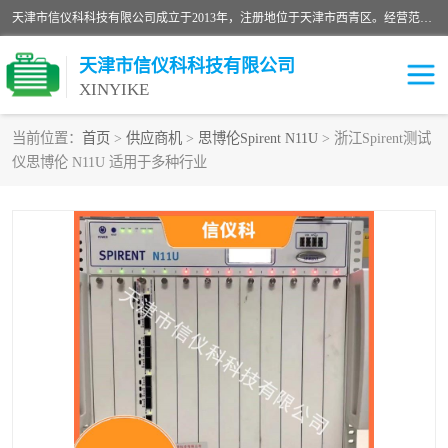
天津市信仪科科技有限公司成立于2013年，注册地位于天津市西青区。经营范围包括计算机软件、电子产品、仪器技术开发、技术转让、技术咨询、技术服务、网络工程、电子监控工程安装等；主要产品有：网络流量测试仪、Ixia XM2、XM12、XGS2、XGS12、400T、1600T、X16网络协议分析仪，Agilent N2X 等等各种型号，欢迎来电咨询。
天津市信仪科科技有限公司
XINYIKE
当前位置：
首页
>
供应商机
>
思博伦Spirent N11U
> 浙江Spirent测试
仪思博伦 N11U 适用于多种行业
思博伦Spirent C50
思博伦Spirent C1
思博伦Spirent C100
思博伦Spirent N4U
思博伦Spirent N11U
思博伦Spirent SPT-2U
思博伦600B
思博伦SPT-2000A-HS
思博伦Spirent SPT-3U
思博伦TestCenter
发包仪IXIA XGS2
思博伦Spirent SPT-9000A