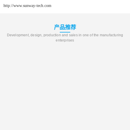
http://www.sunway-tech.com
产品推荐
Development, design, production and sales in one of the manufacturing
enterprises