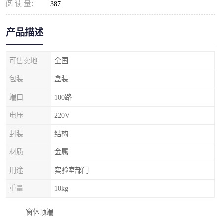
阅 读 量：
387
产品描述
可售卖地
全国
包装
盒装
端口
100路
电压
220V
封装
结构
材质
金属
用途
实验室部门
重量
10kg
窗体顶端