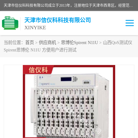
天津市信仪科科技有限公司成立于2013年，注册地位于天津市西青区。经营范围包括计算机软件、电子产品、仪器技术开发、技术转让、技术咨询、技术服务、网络工程、电子监控工程安装等；主要产品有：网络流量测试仪、Ixia XM2、XM12、XGS2、XGS12、400T、1600T、X16网络协议分析仪，Agilent N2X 等等各种型号，欢迎来电咨询。
天津市信仪科科技有限公司
XINYIKE
当前位置：
首页
>
供应商机
>
思博伦Spirent N11U
> 山西QoS测试仪
Spirent思博伦 N11U 方便用户进行测试
思博伦Spirent C50
思博伦Spirent C1
思博伦Spirent C100
思博伦Spirent N4U
思博伦Spirent N11U
思博伦Spirent SPT-2U
思博伦600B
思博伦SPT-2000A-HS
思博伦Spirent SPT-3U
思博伦TestCenter
发包仪IXIA XGS2
思博伦Spirent SPT-9000A