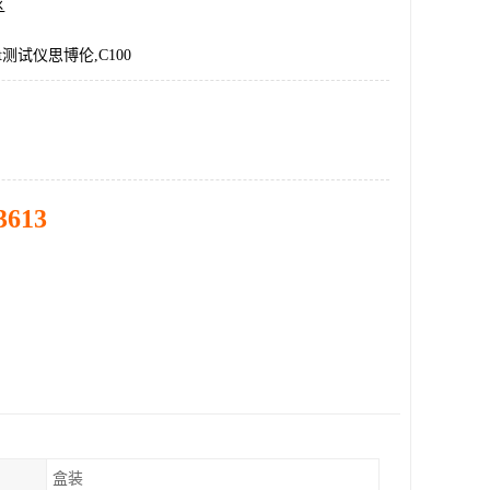
区
ent测试仪思博伦,C100
3613
盒装