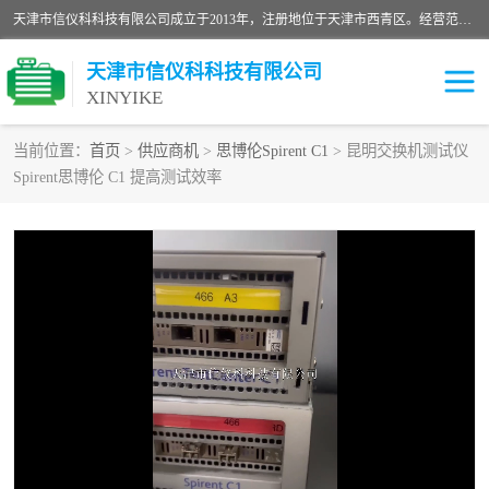
天津市信仪科科技有限公司成立于2013年，注册地位于天津市西青区。经营范围包括计算机软件、电子产品、仪器技术开发、技术转让、技术咨询、技术服务、网络工程、电子监控工程安装等；主要产品有：网络流量测试仪、Ixia XM2、XM12、XGS2、XGS12、400T、1600T、X16网络协议分析仪，Agilent N2X 等等各种型号，欢迎来电咨询。
天津市信仪科科技有限公司
XINYIKE
当前位置：
首页
>
供应商机
>
思博伦Spirent C1
> 昆明交换机测试仪
Spirent思博伦 C1 提高测试效率
思博伦Spirent C50
思博伦Spirent C1
思博伦Spirent C100
思博伦Spirent N4U
思博伦Spirent N11U
思博伦Spirent SPT-2U
思博伦600B
思博伦SPT-2000A-HS
思博伦Spirent SPT-3U
思博伦TestCenter
发包仪IXIA XGS2
思博伦Spirent SPT-9000A